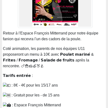
Retour à l'Espace François Mitterrand pour notre équipe
fanion qui recevra l'un des cadors de la poule.
Coté animation, les parents de nos équipes U11
proposeront un menu à 10€ avec 𝗣𝗼𝘂𝗹𝗲𝘁 𝗺𝗮𝗿𝗶𝗻𝗲́ &
𝗙𝗿𝗶𝘁𝗲𝘀 / 𝗙𝗿𝗼𝗺𝗮𝗴𝗲 / 𝗦𝗮𝗹𝗮𝗱𝗲 𝗱𝗲 𝗳𝗿𝘂𝗶𝘁𝘀 après la
rencontre. 🍗🍟🧀🍏🍑🍐
𝗧𝗮𝗿𝗶𝗳𝘀 𝗲𝗻𝘁𝗿𝗲́𝗲 :
: 8€ - 4€ pour les 15/17 ans
: Gratuit pour les - de 15 ans
: Espace François Mitterrand