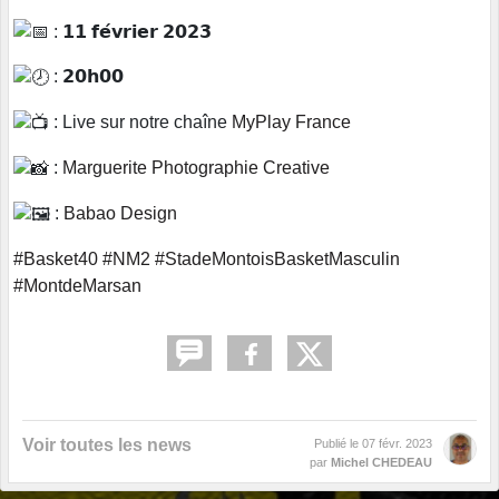
: 𝟭𝟭 𝗳𝗲́𝘃𝗿𝗶𝗲𝗿 𝟮𝟬𝟮𝟯
: 𝟮𝟬𝗵𝟬𝟬
: Live sur notre chaîne
MyPlay France
:
Marguerite Photographie Creative
:
Babao Design
#Basket40
#NM2
#StadeMontoisBasketMasculin
#MontdeMarsan
Voir toutes les news
Publié le
07 févr. 2023
par
Michel CHEDEAU