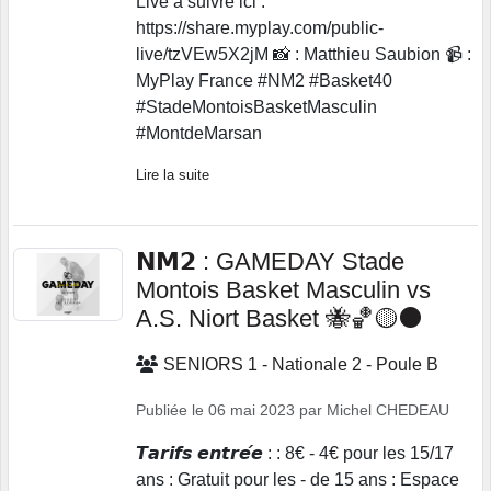
Live à suivre ici :
https://share.myplay.com/public-
live/tzVEw5X2jM 📸 : Matthieu Saubion 📹 :
MyPlay France #NM2 #Basket40
#StadeMontoisBasketMasculin
#MontdeMarsan
Lire la suite
𝗡𝗠𝟮 : GAMEDAY Stade
Montois Basket Masculin vs
A.S. Niort Basket 🐝🏀🟡⚫
SENIORS 1 - Nationale 2 - Poule B
Publiée le
06 mai 2023
par
Michel CHEDEAU
𝙏𝙖𝙧𝙞𝙛𝙨 𝙚𝙣𝙩𝙧𝙚́𝙚 : : 8€ - 4€ pour les 15/17
ans : Gratuit pour les - de 15 ans : Espace