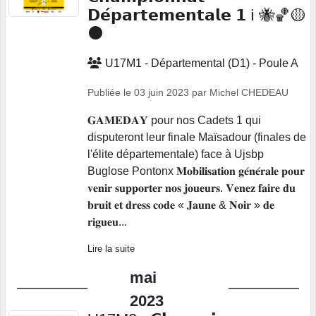
𝗗𝗲́𝗽𝗮𝗿𝘁𝗲𝗺𝗲𝗻𝘁𝗮𝗹𝗲 𝟭 ℹ️ 🐝🏀🟡
⚫
U17M1 - Départemental (D1) - Poule A
Publiée le
03 juin 2023
par
Michel CHEDEAU
𝐆𝐀𝐌𝐄𝐃𝐀𝐘 pour nos Cadets 1 qui
disputeront leur finale Maïsadour (finales de
l'élite départementale) face à Ujsbp
Buglose Pontonx 𝐌𝐨𝐛𝐢𝐥𝐢𝐬𝐚𝐭𝐢𝐨𝐧 𝐠𝐞́𝐧𝐞́𝐫𝐚𝐥𝐞 𝐩𝐨𝐮𝐫
𝐯𝐞𝐧𝐢𝐫 𝐬𝐮𝐩𝐩𝐨𝐫𝐭𝐞𝐫 𝐧𝐨𝐬 𝐣𝐨𝐮𝐞𝐮𝐫𝐬. 𝐕𝐞𝐧𝐞𝐳 𝐟𝐚𝐢𝐫𝐞 𝐝𝐮
𝐛𝐫𝐮𝐢𝐭 𝐞𝐭 𝐝𝐫𝐞𝐬𝐬 𝐜𝐨𝐝𝐞 « 𝐉𝐚𝐮𝐧𝐞 & 𝐍𝐨𝐢𝐫 » 𝐝𝐞
𝐫𝐢𝐠𝐮𝐞𝐮...
Lire la suite
mai
2023