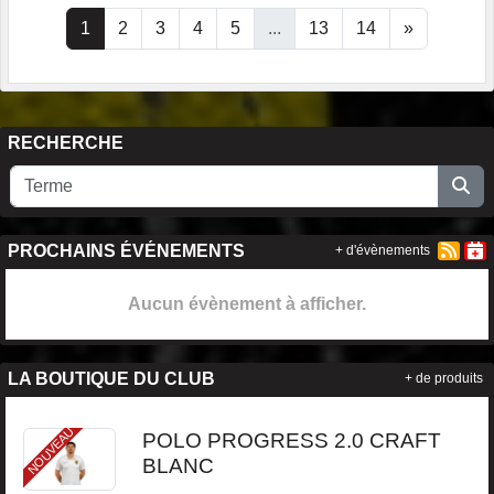
1
2
3
4
5
...
13
14
»
RECHERCHE
PROCHAINS ÉVÉNEMENTS
+ d'évènements
Aucun évènement à afficher.
LA BOUTIQUE DU CLUB
+ de produits
NOUVEAU
POLO PROGRESS 2.0 CRAFT
BLANC