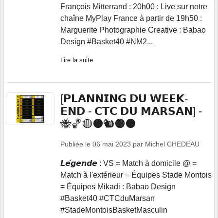
François Mitterrand : 20h00 : Live sur notre
chaîne MyPlay France à partir de 19h50 :
Marguerite Photographie Creative : Babao
Design #Basket40 #NM2...
Lire la suite
[𝗣𝗟𝗔𝗡𝗡𝗜𝗡𝗚 𝗗𝗨 𝗪𝗘𝗘𝗞-
𝗘𝗡𝗗 - 𝗖𝗧𝗖 𝗗𝗨 𝗠𝗔𝗥𝗦𝗔𝗡] -
🐝🏀🟡⚫🐿️🟠⚫
Publiée le
06 mai 2023
par
Michel CHEDEAU
𝙇𝙚́𝙜𝙚𝙣𝙙𝙚 : VS = Match à domicile @ =
Match à l'extérieur = Équipes Stade Montois
= Équipes Mikadi : Babao Design
#Basket40 #CTCduMarsan
#StadeMontoisBasketMasculin