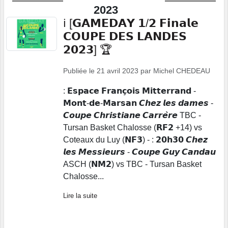
2023
ℹ️ [𝗚𝗔𝗠𝗘𝗗𝗔𝗬 𝟭/𝟮 𝗙𝗶𝗻𝗮𝗹𝗲
𝗖𝗢𝗨𝗣𝗘 𝗗𝗘𝗦 𝗟𝗔𝗡𝗗𝗘𝗦
𝟮𝟬𝟮𝟯] 🏆
Publiée le
21 avril 2023
par
Michel CHEDEAU
: 𝗘𝘀𝗽𝗮𝗰𝗲 𝗙𝗿𝗮𝗻𝗰̧𝗼𝗶𝘀 𝗠𝗶𝘁𝘁𝗲𝗿𝗿𝗮𝗻𝗱 -
𝗠𝗼𝗻𝘁-𝗱𝗲-𝗠𝗮𝗿𝘀𝗮𝗻 𝘾𝙝𝙚𝙯 𝙡𝙚𝙨 𝙙𝙖𝙢𝙚𝙨 -
𝘾𝙤𝙪𝙥𝙚 𝘾𝙝𝙧𝙞𝙨𝙩𝙞𝙖𝙣𝙚 𝘾𝙖𝙧𝙧𝙚̀𝙧𝙚 TBC -
Tursan Basket Chalosse (𝗥𝗙𝟮 +14) vs
Coteaux du Luy (𝗡𝗙𝟯) - : 𝟮𝟬𝗵𝟯𝟬 𝘾𝙝𝙚𝙯
𝙡𝙚𝙨 𝙈𝙚𝙨𝙨𝙞𝙚𝙪𝙧𝙨 - 𝘾𝙤𝙪𝙥𝙚 𝙂𝙪𝙮 𝘾𝙖𝙣𝙙𝙖𝙪
ASCH (𝗡𝗠𝟮) vs TBC - Tursan Basket
Chalosse...
Lire la suite