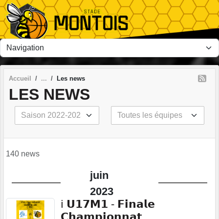
Panneau de gestion des cookies
Accueil
Les news
LES NEWS
140 news
juin
2023
ℹ️ 𝗨𝟭𝟳𝗠𝟭 - 𝗙𝗶𝗻𝗮𝗹𝗲
𝗖𝗵𝗮𝗺𝗽𝗶𝗼𝗻𝗻𝗮𝘁