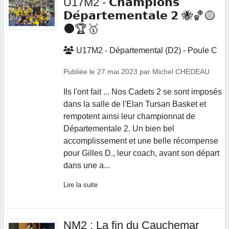
U17M2 - 𝗖𝗵𝗮𝗺𝗽𝗶𝗼𝗻𝘀
𝗗𝗲́𝗽𝗮𝗿𝘁𝗲𝗺𝗲𝗻𝘁𝗮𝗹𝗲 𝟮 🐝🏀🟡
⚫🏆🥇
U17M2 - Départemental (D2) - Poule C
Publiée le
27 mai 2023
par
Michel CHEDEAU
Ils l'ont fait ... Nos Cadets 2 se sont imposés
dans la salle de l'Elan Tursan Basket et
rempotent ainsi leur championnat de
Départementale 2. Un bien bel
accomplissement et une belle récompense
pour Gilles D., leur coach, avant son départ
dans une a...
Lire la suite
NM2 : La fin du Cauchemar