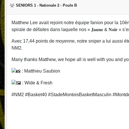
SENIORS 1 - Nationale 2 - Poule B
Matthew Lee avait rejoint notre équipe fanion pour la 10è
spirale de défaites dans laquelle nos « 𝐉𝐚𝐮𝐧𝐞 & 𝐍𝐨𝐢𝐫 » s
Avec 17,44 points de moyenne, notre sniper a lui aussi ét
NM2.
Many thanks Matthew, we hope all is well with you and yo
: Matthieu Saubion
:
Wide & Fresh
#NM2
#Basket40
#StadeMontoisBasketMasculin
#Montd