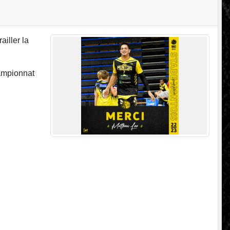
iller la
hampionnat