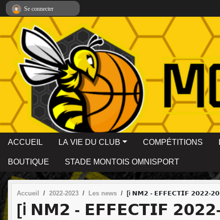
Panneau de gestion des cookies
Se connecter
ACCUEIL
LA VIE DU CLUB
COMPÉTITIONS
BOUTIQUE
STADE MONTOIS OMNISPORT
Accueil
2022-2023
Les news
[ℹ️ 𝗡𝗠𝟮 - 𝗘𝗙𝗙𝗘𝗖𝗧𝗜𝗙 𝟮𝟬𝟮
[ℹ️ 𝗡𝗠𝟮 - 𝗘𝗙𝗙𝗘𝗖𝗧𝗜𝗙 