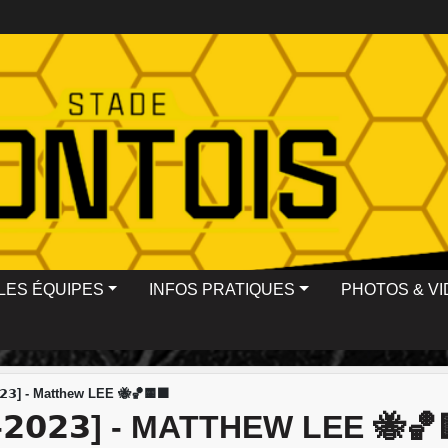
LES ÉQUIPES
INFOS PRATIQUES
PHOTOS & V
𝟮-𝟮𝟬𝟮𝟯] - Matthew LEE 🐝🏀🟨⬛
𝟬𝟮𝟮-𝟮𝟬𝟮𝟯] - MATTHEW LEE 🐝