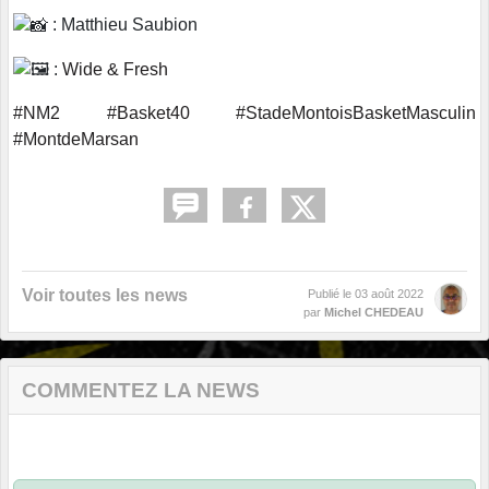
: Matthieu Saubion
:
Wide & Fresh
#NM2
#Basket40
#StadeMontoisBasketMasculin
#MontdeMarsan
Voir toutes les news
Publié le
03 août 2022
par
Michel CHEDEAU
COMMENTEZ LA NEWS