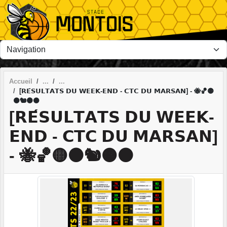
Panneau de gestion des cookies
Accueil
[𝗥𝗘́𝗦𝗨𝗟𝗧𝗔𝗧𝗦 𝗗𝗨 𝗪𝗘𝗘𝗞-𝗘𝗡𝗗 - 𝗖𝗧𝗖 𝗗𝗨 𝗠𝗔𝗥𝗦𝗔𝗡] - 🐝🏀🟡
⚫🐿️🟠⚫
[𝗥𝗘́𝗦𝗨𝗟𝗧𝗔𝗧𝗦 𝗗𝗨 𝗪𝗘𝗘𝗞-
𝗘𝗡𝗗 - 𝗖𝗧𝗖 𝗗𝗨 𝗠𝗔𝗥𝗦𝗔𝗡]
- 🐝🏀🟡⚫🐿️🟠⚫