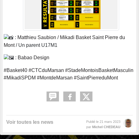
:
Matthieu Saubion
/
Mikadi Basket Saint Pierre du
Mont
/ Un parent U17M1
:
Babao Design
#Basket40
#CTCduMarsan
#StadeMontoisBasketMasculin
#MikadiSPDM
#MontdeMarsan
#SaintPierreduMont
Voir toutes les news
Publié le
21 mars 2023
par
Michel CHEDEAU