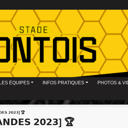
LES ÉQUIPES
INFOS PRATIQUES
PHOTOS & V
𝗗𝗘𝗦 𝟮𝟬𝟮𝟯] 🏆
𝗔𝗡𝗗𝗘𝗦 𝟮𝟬𝟮𝟯] 🏆