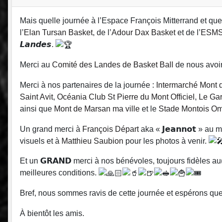
Mais quelle journée à l’Espace François Mitterrand et quel
l’
Elan Tursan Basket
, de l’
Adour Dax Basket
et de l’
ESMS
𝙇𝙖𝙣𝙙𝙚𝙨.
Merci au
Comité des Landes de Basket Ball
de nous avoir 
Merci à nos partenaires de la journée :
Intermarché Mont 
Saint Avit
,
Océania Club St Pierre du Mont Officiel
,
Le Ga
ainsi que
Mont de Marsan ma ville
et le
Stade Montois Om
Un grand merci à
François Départ
aka « 𝗝𝗲𝗮𝗻𝗻𝗼𝘁 » 
visuels et à
Matthieu Saubion
pour les photos à venir.
Et un 𝗚𝗥𝗔𝗡𝗗 merci à nos bénévoles, toujours fidèles au
meilleures conditions.
Bref, nous sommes ravis de cette journée et espérons que 
À bientôt les amis.