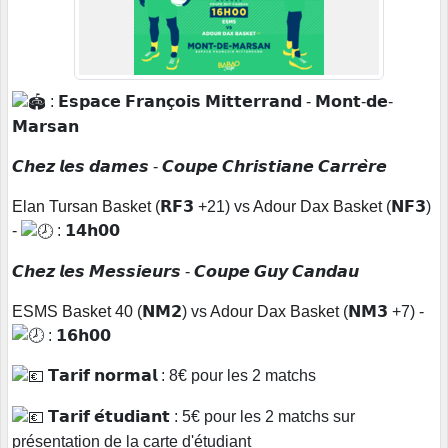
: 𝗘𝘀𝗽𝗮𝗰𝗲 𝗙𝗿𝗮𝗻𝗰̧𝗼𝗶𝘀 𝗠𝗶𝘁𝘁𝗲𝗿𝗿𝗮𝗻𝗱 - 𝗠𝗼𝗻𝘁-𝗱𝗲-
𝗠𝗮𝗿𝘀𝗮𝗻
𝘾𝙝𝙚𝙯 𝙡𝙚𝙨 𝙙𝙖𝙢𝙚𝙨 - 𝘾𝙤𝙪𝙥𝙚 𝘾𝙝𝙧𝙞𝙨𝙩𝙞𝙖𝙣𝙚 𝘾𝙖𝙧𝙧𝙚̀𝙧𝙚
Elan Tursan Basket
(𝗥𝗙𝟯 +21) vs
Adour Dax Basket
(𝗡𝗙𝟯)
-
: 𝟭𝟰𝗵𝟬𝟬
𝘾𝙝𝙚𝙯 𝙡𝙚𝙨 𝙈𝙚𝙨𝙨𝙞𝙚𝙪𝙧𝙨 - 𝘾𝙤𝙪𝙥𝙚 𝙂𝙪𝙮 𝘾𝙖𝙣𝙙𝙖𝙪
ESMS Basket 40
(𝗡𝗠𝟮) vs
Adour Dax Basket
(𝗡𝗠𝟯 +7) -
: 𝟭𝟲𝗵𝟬𝟬
𝗧𝗮𝗿𝗶𝗳 𝗻𝗼𝗿𝗺𝗮𝗹 : 8€ pour les 2 matchs
𝗧𝗮𝗿𝗶𝗳 𝗲́𝘁𝘂𝗱𝗶𝗮𝗻𝘁 : 5€ pour les 2 matchs sur
présentation de la carte d'étudiant