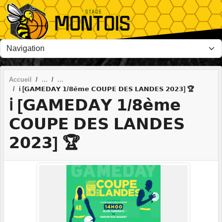
Panneau de gestion des cookies
Accueil
ℹ️ [𝗚𝗔𝗠𝗘𝗗𝗔𝗬 𝟭/𝟴𝗲̀𝗺𝗲 𝗖𝗢𝗨𝗣𝗘 𝗗𝗘𝗦 𝗟𝗔𝗡𝗗𝗘𝗦 𝟮𝟬𝟮𝟯] 🏆
ℹ️ [𝗚𝗔𝗠𝗘𝗗𝗔𝗬 𝟭/𝟴𝗲̀𝗺𝗲
𝗖𝗢𝗨𝗣𝗘 𝗗𝗘𝗦 𝗟𝗔𝗡𝗗𝗘𝗦
𝟮𝟬𝟮𝟯] 🏆