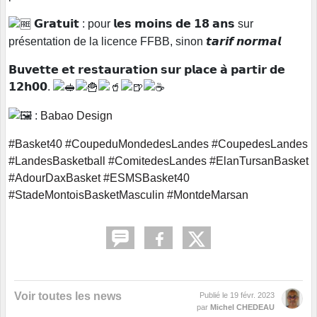
𝗚𝗿𝗮𝘁𝘂𝗶𝘁 : pour 𝗹𝗲𝘀 𝗺𝗼𝗶𝗻𝘀 𝗱𝗲 𝟭𝟴 𝗮𝗻𝘀 sur
présentation de la licence FFBB, sinon 𝙩𝙖𝙧𝙞𝙛 𝙣𝙤𝙧𝙢𝙖𝙡
𝗕𝘂𝘃𝗲𝘁𝘁𝗲 𝗲𝘁 𝗿𝗲𝘀𝘁𝗮𝘂𝗿𝗮𝘁𝗶𝗼𝗻 𝘀𝘂𝗿 𝗽𝗹𝗮𝗰𝗲 𝗮̀ 𝗽𝗮𝗿𝘁𝗶𝗿 𝗱𝗲
𝟭𝟮𝗵𝟬𝟬.
:
Babao Design
#Basket40
#CoupeduMondedesLandes
#CoupedesLandes
#LandesBasketball
#ComitedesLandes
#ElanTursanBasket
#AdourDaxBasket
#ESMSBasket40
#StadeMontoisBasketMasculin
#MontdeMarsan
Voir toutes les news
Publié le
19 févr. 2023
par
Michel CHEDEAU