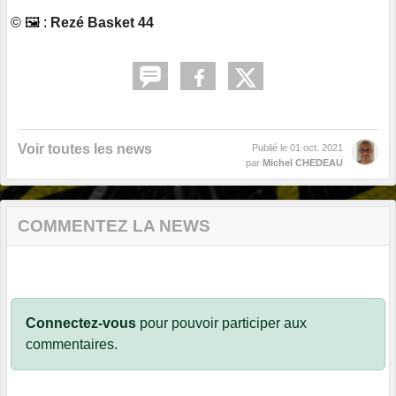
© 🖼️ :
Rezé Basket 44
Voir toutes les news
Publié le
01 oct. 2021
par
Michel CHEDEAU
COMMENTEZ LA NEWS
Connectez-vous
pour pouvoir participer aux
commentaires.