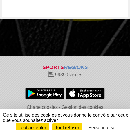
SPORTS
REGIONS
99390
visites
Charte cookies
Gestion des cookies
Informations légales
Signaler un contenu inapproprié
Ce site utilise des cookies et vous donne le contrôle sur ceux
que vous souhaitez activer
Tout accepter
Tout refuser
Personnaliser
Envie de participer ?
Connexion