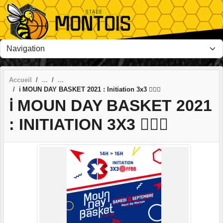
Panneau de gestion des cookies
Accueil
ℹ️ MOUN DAY BASKET 2021 : Initiation 3x3 ⛹🏽🏀
ℹ️ MOUN DAY BASKET 2021
: INITIATION 3X3 ⛹🏽🏀