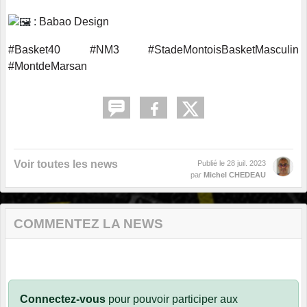
:
Babao Design
#Basket40
#NM3
#StadeMontoisBasketMasculin
#MontdeMarsan
Voir toutes les news
Publié le
28 juil. 2023
par
Michel CHEDEAU
COMMENTEZ LA NEWS
Connectez-vous
pour pouvoir participer aux