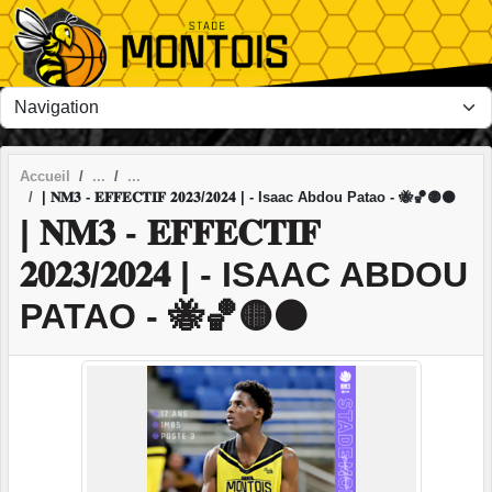
Panneau de gestion des cookies
Accueil
| 𝐍𝐌𝟑 - 𝐄𝐅𝐅𝐄𝐂𝐓𝐈𝐅 𝟐𝟎𝟐𝟑/𝟐𝟎𝟐𝟒 | - Isaac Abdou Patao - 🐝🏀🟡⚫
| 𝐍𝐌𝟑 - 𝐄𝐅𝐅𝐄𝐂𝐓𝐈𝐅
𝟐𝟎𝟐𝟑/𝟐𝟎𝟐𝟒 | - ISAAC ABDOU
PATAO - 🐝🏀🟡⚫