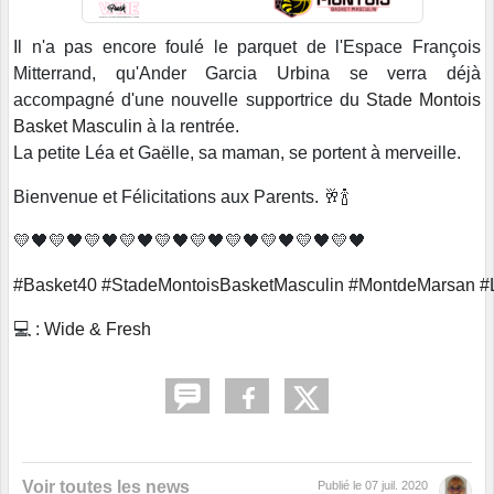
Il n'a pas encore foulé le parquet de l'Espace François
Mitterrand, qu'Ander Garcia Urbina se verra déjà
accompagné d'une nouvelle supportrice du
Stade Montois
Basket Masculin
à la rentrée.
La petite Léa et Gaëlle, sa maman, se portent à merveille.
Bienvenue et Félicitations aux Parents. 🥂🍾
💛🖤💛🖤💛🖤💛🖤💛🖤💛🖤💛🖤💛🖤💛🖤💛🖤
#Basket40
#StadeMontoisBasketMasculin
#MontdeMarsan
#
💻 :
Wide & Fresh
Voir toutes les news
Publié le
07 juil. 2020