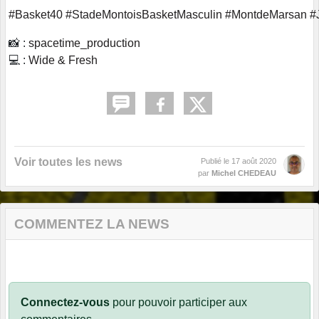
#Basket40
#StadeMontoisBasketMasculin
#MontdeMarsan
#
📸 :
spacetime_production
💻 :
Wide & Fresh
Voir toutes les news
Publié le
17 août 2020
par
Michel CHEDEAU
COMMENTEZ LA NEWS
Connectez-vous
pour pouvoir participer aux